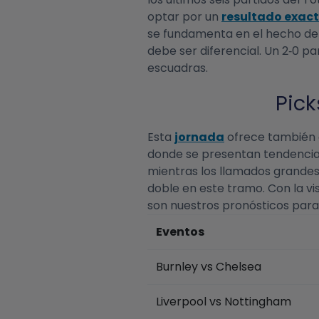
optar por un
resultado exac
se fundamenta en el hecho de q
debe ser diferencial. Un 2‑0 
escuadras.
Pick
Esta
jornada
ofrece también o
donde se presentan tendencias
mientras los llamados grandes
doble en este tramo. Con la vi
son nuestros pronósticos para 
Eventos
Burnley vs Chelsea
Liverpool vs Nottingham