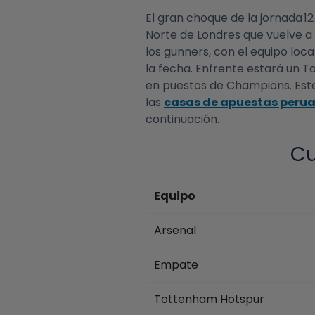
El gran choque de la jornada 1
Norte de Londres que vuelve a 
los gunners, con el equipo loc
la fecha. Enfrente estará un T
en puestos de Champions. Este
las
casas de apuestas peru
continuación.
Cu
Equipo
Arsenal
Empate
Tottenham Hotspur