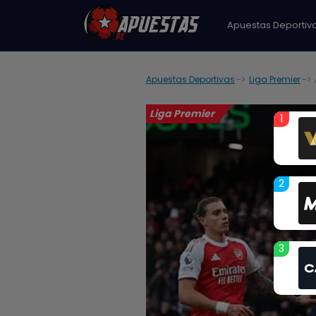
Apuestas Deportiv
Apuestas Deportivas
Liga Premier
Liga Premier
1
2
3