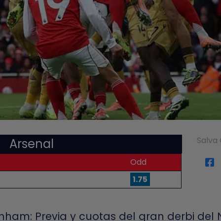
Salva
Arsenal
Odd
1.75
nham: Previa y cuotas del gran derbi del