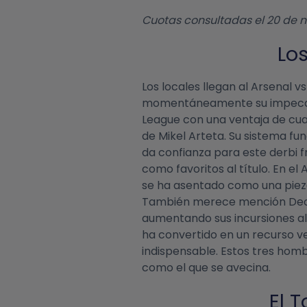
Cuotas consultadas el 20 de 
Lo
Los locales llegan al Arsenal 
momentáneamente su impecable
League con una ventaja de cuatr
de Mikel Arteta. Su sistema fun
da confianza para este derbi f
como favoritos al título. En e
se ha asentado como una pieza
También merece mención Declan
aumentando sus incursiones al 
ha convertido en un recurso ve
indispensable. Estos tres homb
como el que se avecina.
El 