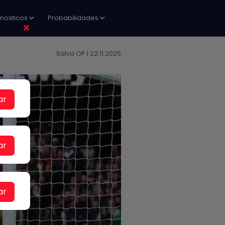
nosticos
Probabilidades
×
Salva OP | 22.11.2025
ar
ar
ar