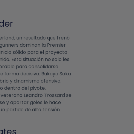
der
erland, un resultado que frenó
gunners dominan la Premier
inicio sólido para el proyecto
ido. Esta situación no solo les
vorable para consolidarse
 de forma decisiva. Bukayo Saka
rio y dinamismo ofensivo.
 dentro del pivote,
l veterano Leandro Trossard se
se y aportar goles le hace
n partido de alta tensión
ates