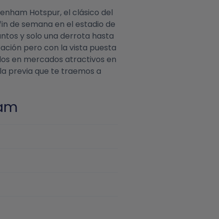
tenham Hotspur, el clásico del
fin de semana en el estadio de
untos y solo una derrota hasta
cación pero con la vista puesta
dos en mercados atractivos en
la previa que te traemos a
ham