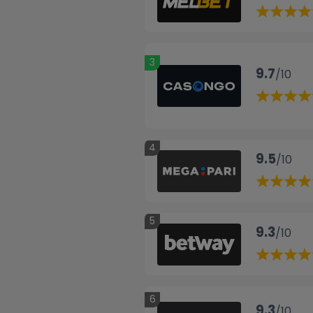
3
9.7
/10
4
9.5
/10
5
9.3
/10
6
9.3
/10