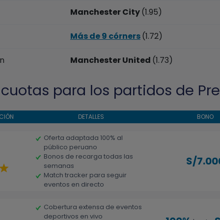
Manchester City
(1.95)
Más de 9 córners
(1.72)
on
Manchester United
(1.73)
 cuotas para los partidos de Pr
CIÓN
DETALLES
BONO
Oferta adaptada 100% al
público peruano
Bonos de recarga todas las
S/7.00
semanas
Match tracker para seguir
eventos en directo
Cobertura extensa de eventos
deportivos en vivo