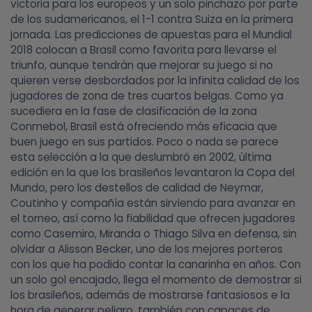
victoria para los europeos y un solo pinchazo por parte
de los sudamericanos, el 1-1 contra Suiza en la primera
jornada. Las predicciones de apuestas para el Mundial
2018 colocan a Brasil como favorita para llevarse el
triunfo, aunque tendrán que mejorar su juego si no
quieren verse desbordados por la infinita calidad de los
jugadores de zona de tres cuartos belgas. Como ya
sucediera en la fase de clasificación de la zona
Conmebol, Brasil está ofreciendo más eficacia que
buen juego en sus partidos. Poco o nada se parece
esta selección a la que deslumbró en 2002, última
edición en la que los brasileños levantaron la Copa del
Mundo, pero los destellos de calidad de Neymar,
Coutinho y compañía están sirviendo para avanzar en
el torneo, así como la fiabilidad que ofrecen jugadores
como Casemiro, Miranda o Thiago Silva en defensa, sin
olvidar a Alisson Becker, uno de los mejores porteros
con los que ha podido contar la canarinha en años. Con
un solo gol encajado, llega el momento de demostrar si
los brasileños, además de mostrarse fantasiosos e la
hora de generar peligro, también con capaces de