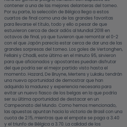
contener a una de las mejores delanteras del torneo.
Por su parte, la selección de Bélgica llega a estos
cuartos de final como una de las grandes favoritas
para llevarse el título, todo y ello a pesar de que
estuvieron cerca de decir adiós al Mundial 2018 en
octavos de final, ya que tuvieron que remontar el 0-2
con el que Japón parecía estar cerca de dar una de las
grandes sorpresas del torneo. Los goles de Vertonghen,
Fellaini y Chadli, este último en el minuto 95, sirvieron
para que aficionados y apostantes puedan disfrutar
del que podría ser el mejor partido visto hasta el
momento. Hazard, De Bruyne, Mertens y Lukaku tendrán
una nueva oportunidad de demostrar que han
adquirido la madurez y experiencia necesaria para
evitar un nuevo fiasco de los belgas en la que podría
ser su última oportunidad de destacar en un
Campeonato del Mundo. Como hemos mencionado,
las apuestas apuntan hacia la victoria de Brasil con una
cuota de 2.15, mientras que el empate se paga a 3.40
y el triunfo de Bélgica a 3.70. La calidad de los