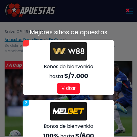
×
Mejores sitios de apuestas
Salva OP | 15.05.2026
Apuestas Deportivas
FA Cup
1
Se define la FA Cup en Wembley: Pronósticos de Chelsea vs
Manchester City
FA Cup
Bonos de bienvenida
S/7.000
hasta
Visitar
2
Bonos de bienvenida
100%
S/600
hasta