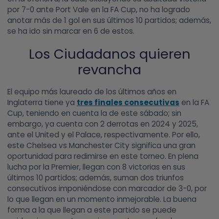
por 7-0 ante Port Vale en la FA Cup, no ha logrado
anotar más de 1 gol en sus últimos 10 partidos; además,
se ha ido sin marcar en 6 de estos.
Los Ciudadanos quieren
revancha
El equipo más laureado de los últimos años en
Inglaterra tiene ya
tres finales consecutivas
en la FA
Cup, teniendo en cuenta la de este sábado; sin
embargo, ya cuenta con 2 derrotas en 2024 y 2025,
ante el United y el Palace, respectivamente. Por ello,
este Chelsea vs Manchester City significa una gran
oportunidad para redimirse en este torneo. En plena
lucha por la Premier, llegan con 8 victorias en sus
últimos 10 partidos; además, suman dos triunfos
consecutivos imponiéndose con marcador de 3-0, por
lo que llegan en un momento inmejorable. La buena
forma a la que llegan a este partido se puede