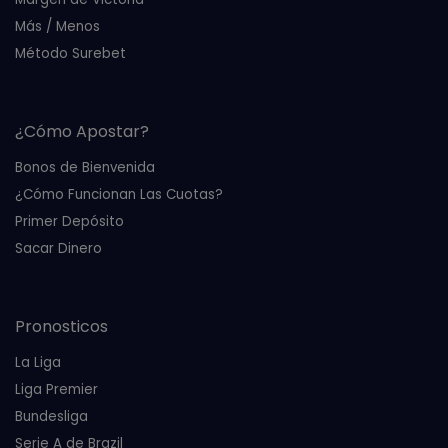
Más / Menos
Método Surebet
¿Cómo Apostar?
Bonos de Bienvenida
¿Cómo Funcionan Las Cuotas?
Primer Depósito
Sacar Dinero
Pronosticos
La Liga
Liga Premier
Bundesliga
Serie A de Brazil