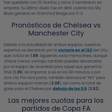
han quedado con 10 triunfos y otros 3 terminaron en
empate. Su último duelo fue en abril, cuando los Sky
Blues ganaron en Stamford Bridge por 0-3.
Pronósticos de Chelsea vs
Manchester City
Debido a la actualidad de ambos equipos, nuestros
expertos se decantan por la
victoria en el 1X2
del City,
que cotiza en
1.69
. Siguiendo esta misma línea, aunque
ofrece menos ventaja, también puedes decantarte
por el equipo de Guardiola para aquel que ganará la
final (
1.35
) sin importar si es en los 90 minutos o por
otra vía. Por otra parte, también destaca el “NO” para
ambos equipos marcan (
2.08
), así como el total de
goles para el Chelsea por
debajo de los 0.5
(
2.52
).
Las mejores cuotas para los
partidos de Copa FA