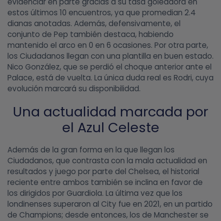
evidenciar en parte gracias a su tasa goleadora en
estos últimos 10 encuentros, ya que promedian 2.4
dianas anotadas. Además, defensivamente, el
conjunto de Pep también destaca, habiendo
mantenido el arco en 0 en 6 ocasiones. Por otra parte,
los Ciudadanos llegan con una plantilla en buen estado.
Nico González, que se perdió el choque anterior ante el
Palace, está de vuelta. La única duda real es Rodri, cuya
evolución marcará su disponibilidad.
Una actualidad marcada por
el Azul Celeste
Además de la gran forma en la que llegan los
Ciudadanos, que contrasta con la mala actualidad en
resultados y juego por parte del Chelsea, el historial
reciente entre ambos también se inclina en favor de
los dirigidos por Guardiola. La última vez que los
londinenses superaron al City fue en 2021, en un partido
de Champions; desde entonces, los de Manchester se