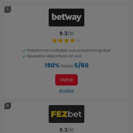
5
9.3
/10
Plataforma confiable con presencia global
Apuestas deportivas en vivo
150%
S/60
hasta
Visitar
Analisis
6
9.3
/10