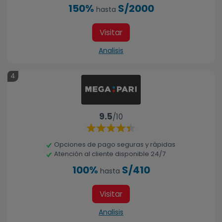
150%
S/2000
hasta
Visitar
Analisis
4
9.5
/10
Opciones de pago seguras y rápidas
Atención al cliente disponible 24/7
100%
S/410
hasta
Visitar
Analisis