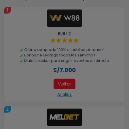
1
9.9
/10
Oferta adaptada 100% al público peruano
Bonos de recarga todas las semanas
Match tracker para seguir eventos en directo
S/7.000
Visitar
Analisis
2