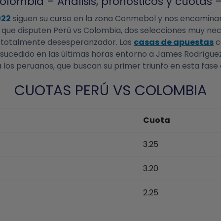
olombia – Análisis, pronósticos y cuotas 
022
siguen su curso en la zona Conmebol y nos encaminam
el que disputen Perú vs Colombia, dos selecciones muy n
 totalmente desesperanzador. Las
casas de apuestas
c
 sucedido en las últimas horas entorno a James Rodríguez
 los peruanos, que buscan su primer triunfo en esta fase d
CUOTAS PERÚ VS COLOMBIA
Cuota
3.25
3.20
2.25