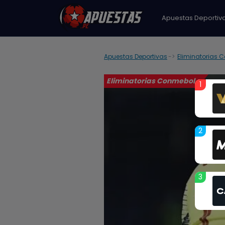
Apuestas Deportiv
Apuestas Deportivas
Eliminatorias 
Eliminatorias Conmebol
1
2
3