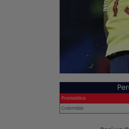
Per
Pronostico
Colombia