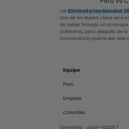
Perú vs C
Las
Eliminatorias Mundial 2
Uno de los duelos clave será 
de haber firmado un arranque
Cafeteros, pero después de lo
convocatoria podría dar alas a
Equipo
Perú
Empate
Colombia
[gambling_ad id=”10209″]