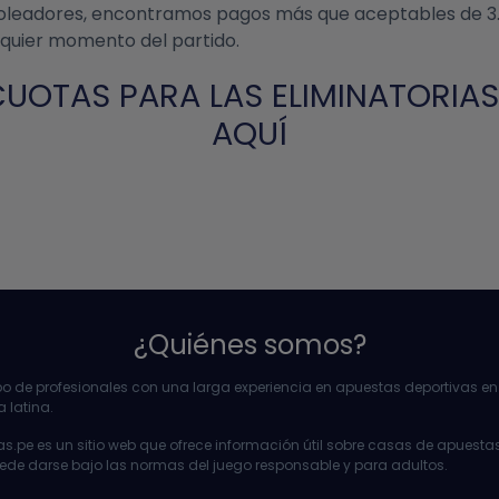
 goleadores, encontramos pagos más que aceptables de 3.
alquier momento del partido.
CUOTAS PARA LAS ELIMINATORIAS
AQUÍ
¿Quiénes somos?
o de profesionales con una larga experiencia en apuestas deportivas en
 latina.
s.pe es un sitio web que ofrece información útil sobre casas de apuestas
ede darse bajo las normas del juego responsable y para adultos.