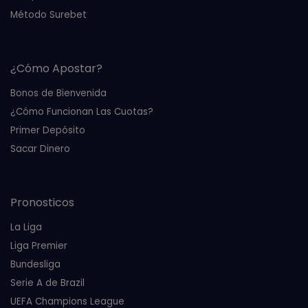
Método Surebet
¿Cómo Apostar?
Bonos de Bienvenida
¿Cómo Funcionan Las Cuotas?
Primer Depósito
Sacar Dinero
Pronosticos
La Liga
Liga Premier
Bundesliga
Serie A de Brazil
UEFA Champions League