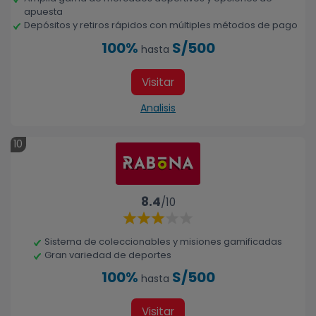
apuesta
Depósitos y retiros rápidos con múltiples métodos de pago
100%
S/500
hasta
Visitar
Analisis
10
8.4
/10
Sistema de coleccionables y misiones gamificadas
Gran variedad de deportes
100%
S/500
hasta
Visitar