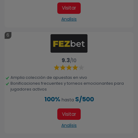
Visitar
Analisis
6
9.3
/10
Amplia colección de apuestas en vivo
Bonificaciones frecuentes y torneos emocionantes para
jugadores activos
100%
S/500
hasta
Visitar
Analisis