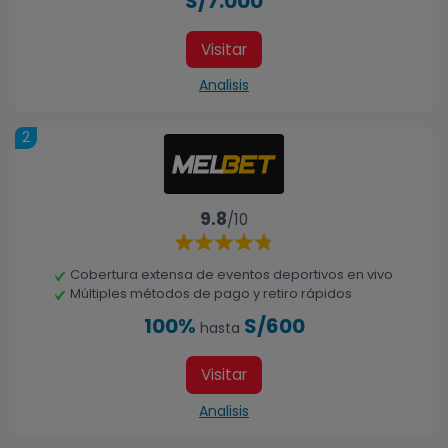
S/7.000
Visitar
Analisis
2
9.8
/10
Cobertura extensa de eventos deportivos en vivo
Múltiples métodos de pago y retiro rápidos
100%
S/600
hasta
Visitar
Analisis