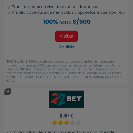
Transmisiones en vivo de eventos deportivos
Amplia cobertura de mercados y apuestas en tiempo real
100%
S/500
hasta
Visitar
Analisis
*100% hasta S/500 solo disponible para nuevos clientes. Es necesario
ingresar un mínimo 20$ para participar en esta oferta. Deberá solicitar la
oferta en 30 días desde el registro de su cuenta. Una vez liberados, sus
créditos de apuesta se guardarán en el saldo de su cuenta y no los podrá
retirar. 18+; EL JUEGO Y LAS APUESTAS EXCESIVOS PUEDEN CAUSAR ADICCIÓN AL
JUEGO.
9
8.6
/10
Amplia gama de mercados deportivos y opciones de