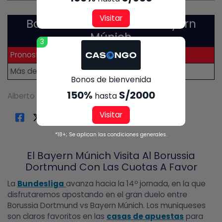
Visitar
Borussia Dortmund Vs Bayern
Múnich
3
Pronostico
Odd
Más de 3.5 goles
1.80
Bonos de bienvenida
150%
S/2000
hasta
Alberto
|
noviembre 30, 2021
Visitar
*18+; Se aplican las condiciones generales.
El Bayern Múnich Visita Al Borussia
Dortmund Con Las Cuotas A Favor
La
Bundesliga
avanza hacia la 14º jornada, en la que
disfrutaremos apostando en el gran duelo entre
Borussia Dortmund vs Bayern Múnich. Los muniqueses
son claros favoritos en las
casas de apuestas
para