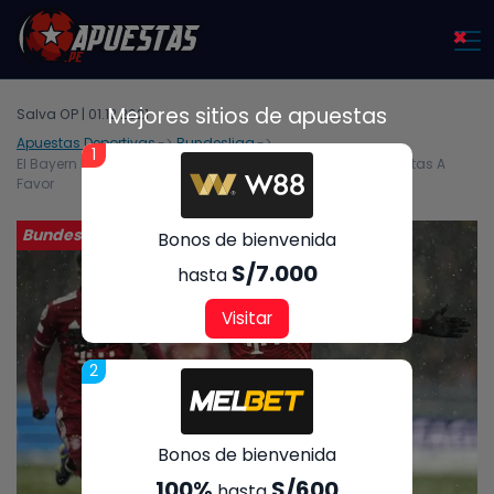
×
Mejores sitios de apuestas
Salva OP | 01.12.2021
Apuestas Deportivas
Bundesliga
1
El Bayern Múnich Visita Al Borussia Dortmund Con Las Cuotas A
Favor
Bundesliga
Bonos de bienvenida
S/7.000
hasta
Visitar
2
Bonos de bienvenida
100%
S/600
hasta