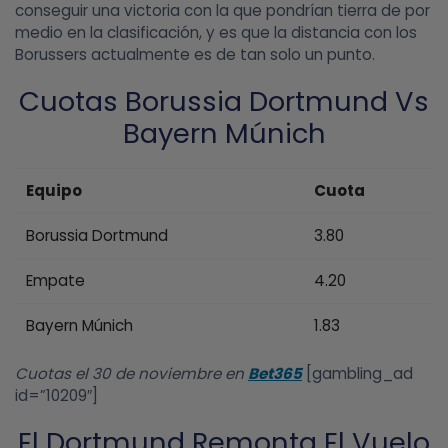
conseguir una victoria con la que pondrían tierra de por
medio en la clasificación, y es que la distancia con los
Borussers actualmente es de tan solo un punto.
Cuotas Borussia Dortmund Vs
Bayern Múnich
Equipo
Cuota
Borussia Dortmund
3.80
Empate
4.20
Bayern Múnich
1.83
Cuotas el 30 de noviembre en
Bet365
[gambling_ad
id=”10209″]
El Dortmund Remonta El Vuelo