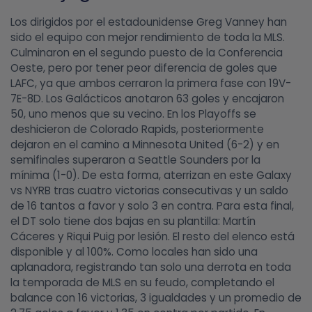
Los dirigidos por el estadounidense Greg Vanney han
sido el equipo con mejor rendimiento de toda la MLS.
Culminaron en el segundo puesto de la Conferencia
Oeste, pero por tener peor diferencia de goles que
LAFC, ya que ambos cerraron la primera fase con 19V-
7E-8D. Los Galácticos anotaron 63 goles y encajaron
50, uno menos que su vecino. En los Playoffs se
deshicieron de Colorado Rapids, posteriormente
dejaron en el camino a Minnesota United (6-2) y en
semifinales superaron a Seattle Sounders por la
mínima (1-0). De esta forma, aterrizan en este Galaxy
vs NYRB tras cuatro victorias consecutivas y un saldo
de 16 tantos a favor y solo 3 en contra. Para esta final,
el DT solo tiene dos bajas en su plantilla: Martín
Cáceres y Riqui Puig por lesión. El resto del elenco está
disponible y al 100%. Como locales han sido una
aplanadora, registrando tan solo una derrota en toda
la temporada de MLS en su feudo, completando el
balance con 16 victorias, 3 igualdades y un promedio de