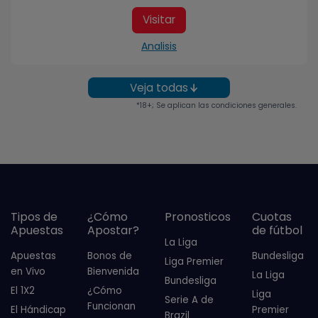
Visitar
Analisis
Veja todas
*18+; Se aplican las condiciones generales.
Tipos de
¿Cómo
Pronosticos
Cuotas
Apuestas
Apostar?
de fútbol
La Liga
Apuestas
Bonos de
Bundesliga
Liga Premier
en Vivo
Bienvenida
La Liga
Bundesliga
El 1X2
¿Cómo
Liga
Serie A de
Funcionan
El Hándicap
Premier
Brazil