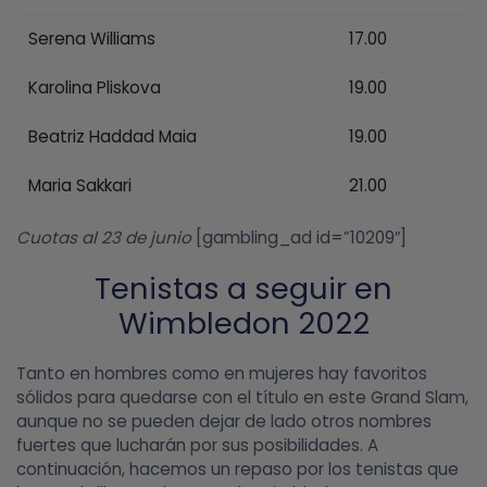
Serena Williams
17.00
Karolina Pliskova
19.00
Beatriz Haddad Maia
19.00
Maria Sakkari
21.00
Cuotas al 23 de junio
[gambling_ad id=”10209″]
Tenistas a seguir en
Wimbledon 2022
Tanto en hombres como en mujeres hay favoritos
sólidos para quedarse con el título en este Grand Slam,
aunque no se pueden dejar de lado otros nombres
fuertes que lucharán por sus posibilidades. A
continuación, hacemos un repaso por los tenistas que