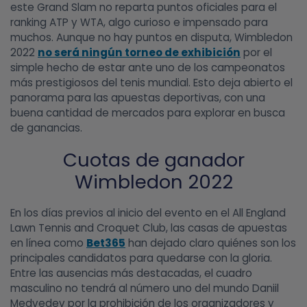
este Grand Slam no reparta puntos oficiales para el
ranking ATP y WTA, algo curioso e impensado para
muchos. Aunque no hay puntos en disputa, Wimbledon
2022
no será ningún torneo de exhibición
por el
simple hecho de estar ante uno de los campeonatos
más prestigiosos del tenis mundial. Esto deja abierto el
panorama para las apuestas deportivas, con una
buena cantidad de mercados para explorar en busca
de ganancias.
Cuotas de ganador
Wimbledon 2022
En los días previos al inicio del evento en el All England
Lawn Tennis and Croquet Club, las casas de apuestas
en línea como
Bet365
han dejado claro quiénes son los
principales candidatos para quedarse con la gloria.
Entre las ausencias más destacadas, el cuadro
masculino no tendrá al número uno del mundo Daniil
Medvedev por la prohibición de los organizadores y