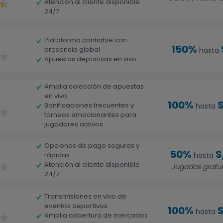
Atención al cliente disponible
24/7
Plataforma confiable con
150%
presencia global
hasta
Apuestas deportivas en vivo
Amplia colección de apuestas
en vivo
100%
Bonificaciones frecuentes y
hasta
torneos emocionantes para
jugadores activos
Opciones de pago seguras y
50%
S
rápidas
hasta
Atención al cliente disponible
Jugadas gratui
24/7
Transmisiones en vivo de
eventos deportivos
100%
hasta
Amplia cobertura de mercados