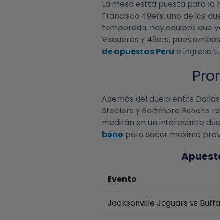
La mesa esttá puesta para la 
Francisco 49ers, uno de los d
temporada, hay equipos que ya
Vaqueros y 49ers, pues ambos s
de apuestas Peru
e ingresa t
Pro
Además del duelo entre Dallas 
Steelers y Baltimore Ravens ret
medirán en un interesante duel
bono
para sacar máximo prove
Apuesta
Evento
Jacksonville Jaguars vs Buffal