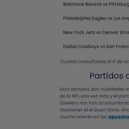
Batimore Ravens vs Pittsburg
Philadelphia Eagles vs Los A
New York Jets vs Denver Br
Dallas Cowboys vs San Franc
Cuotas consultadas el 6 de o
Partidos 
Esta semana, dos rivalidades i
de la NFL una vez más y el part
Steelers nos han acostumbrado 
mantener el el buen ritmo. Aho
mucho interés en las
apuesta