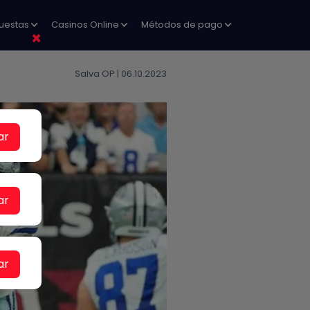
uestas
Casinos Online
Métodos de pago
×
Salva OP | 06.10.2023
ar
ar
ar