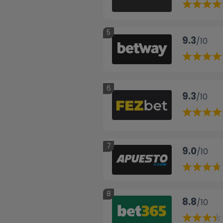
5
9.3
/10
6
9.3
/10
7
9.0
/10
8
8.8
/10