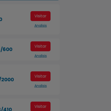
Visitar
0
Analisis
Visitar
S/600
Analisis
Visitar
/2000
Analisis
Visitar
S/410