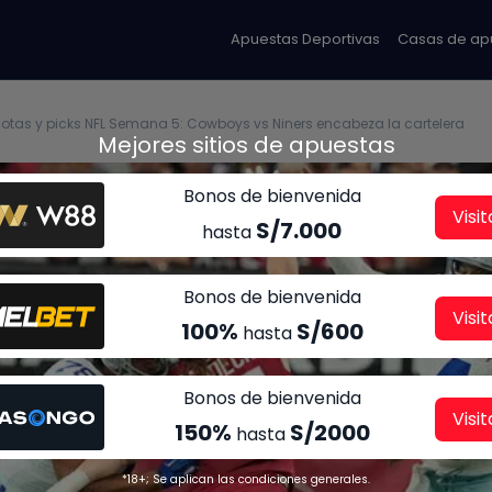
Apuestas Deportivas
Casas de ap
cuotas y picks NFL Semana 5: Cowboys vs Niners encabeza la cartelera
Mejores sitios de apuestas
Bonos de bienvenida
Visit
S/7.000
hasta
Bonos de bienvenida
Visit
100%
S/600
hasta
Bonos de bienvenida
Visit
150%
S/2000
hasta
*18+; Se aplican las condiciones generales.