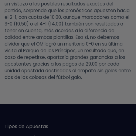
un vistazo a los posibles resultados exactos del
partido, sorprende que los pronósticos apuesten hacia
el 2-1, con cuota de 10.00, aunque marcadores como el
3-0 (10.50) o el 4-1 (14.00) también son resultados a
tener en cuenta, más acordes a la diferencia de
calidad entre ambas plantillas. Eso sí, no debemos
olvidar que el OM logró un meritorio 0-0 en su última
visita al Parque de los Príncipes, un resultado que, en
caso de repetirse, aportaría grandes ganancias a los
apostantes gracias a los pagos de 29.00 por cada
unidad apostada destinados al empate sin goles entre
dos de los colosos del fútbol galo.
Tipos de Apuestas