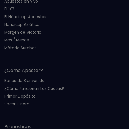
Apuestas en Vivo
El 1X2
El Hándicap Apuestas
Hándicap Asiático
Margen de Victoria
Más / Menos
Método Surebet
¿Cómo Apostar?
Bonos de Bienvenida
¿Cómo Funcionan Las Cuotas?
Primer Depósito
Sacar Dinero
Pronosticos