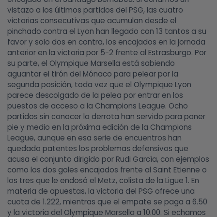
vistazo a los últimos partidos del PSG, las cuatro
victorias consecutivas que acumulan desde el
pinchado contra el Lyon han llegado con 13 tantos a su
favor y solo dos en contra, los encajados en la jornada
anterior en la victoria por 5-2 frente al Estrasburgo. Por
su parte, el Olympique Marsella está sabiendo
aguantar el tirón del Mónaco para pelear por la
segunda posición, toda vez que el Olympique Lyon
parece descolgado de la pelea por entrar en los
puestos de acceso a la Champions League. Ocho
partidos sin conocer la derrota han servido para poner
pie y medio en la próxima edición de la Champions
League, aunque en esa serie de encuentros han
quedado patentes los problemas defensivos que
acusa el conjunto dirigido por Rudi García, con ejemplos
como los dos goles encajados frente al Saint Etienne o
los tres que le endosó el Metz, colista de la Ligue 1. En
materia de apuestas, la victoria del PSG ofrece una
cuota de 1.222, mientras que el empate se paga a 6.50
y la victoria del Olympique Marsella a 10.00. Si echamos