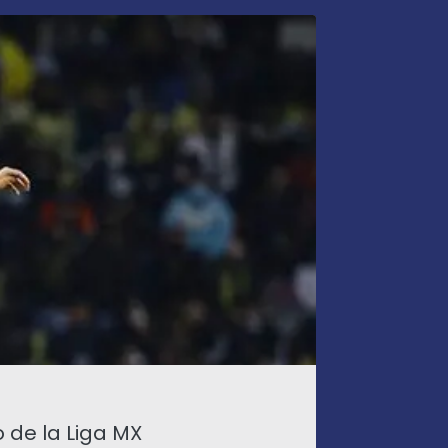
o de la Liga MX