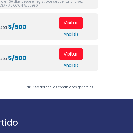
rta en 30 días desde el registro de su cuenta. Una vez
AUSAR ADICCIÓN AL JUEGO.
Visitar
S/500
sta
Analisis
Visitar
S/500
sta
Analisis
*18+; Se aplican las condiciones generales.
rtido