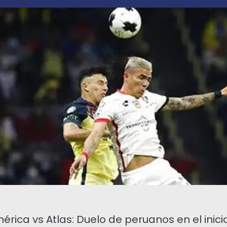
rica vs Atlas: Duelo de peruanos en el inici