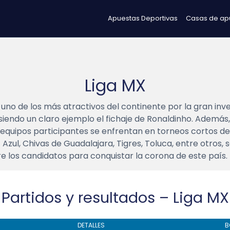
Apuestas Deportivas
Casas de ap
Liga MX
uno de los más atractivos del continente por la gran inver
endo un claro ejemplo el fichaje de Ronaldinho. Además,
 equipos participantes se enfrentan en torneos cortos de s
l, Chivas de Guadalajara, Tigres, Toluca, entre otros, s
re los candidatos para conquistar la corona de este país.
Partidos y resultados – Liga MX
DETALLES
B