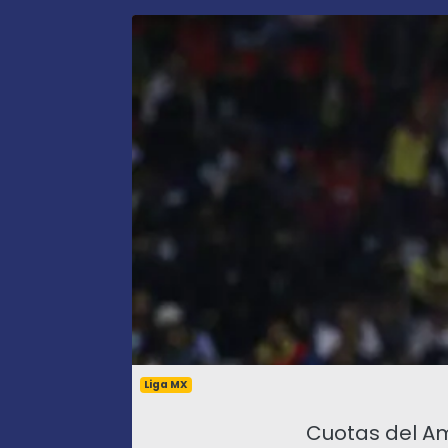
Liga MX
Cuotas del Amé