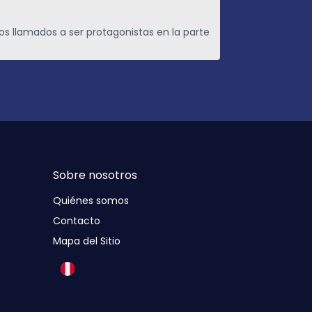
s llamados a ser protagonistas en la parte
Sobre nosotros
Quiénes somos
Contacto
Mapa del Sitio