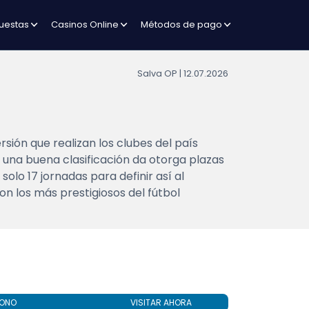
uestas
Casinos Online
Métodos de pago
Salva OP | 12.07.2026
sión que realizan los clubes del país
 una buena clasificación da otorga plazas
olo 17 jornadas para definir así al
on los más prestigiosos del fútbol
ONO
VISITAR AHORA