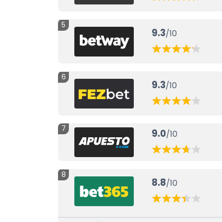
5
9.3
/10
6
9.3
/10
7
9.0
/10
8
8.8
/10