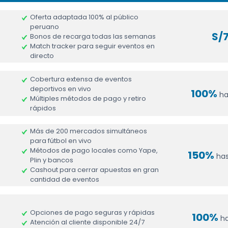
Oferta adaptada 100% al público
peruano
S/
Bonos de recarga todas las semanas
Match tracker para seguir eventos en
directo
Cobertura extensa de eventos
deportivos en vivo
100%
ha
Múltiples métodos de pago y retiro
rápidos
Más de 200 mercados simultáneos
para fútbol en vivo
Métodos de pago locales como Yape,
150%
ha
Plin y bancos
Cashout para cerrar apuestas en gran
cantidad de eventos
Opciones de pago seguras y rápidas
100%
h
Atención al cliente disponible 24/7