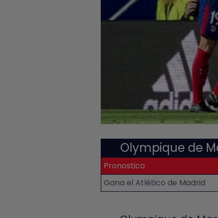
Olympique de Mar
Pronostico
Gana el Atlético de Madrid