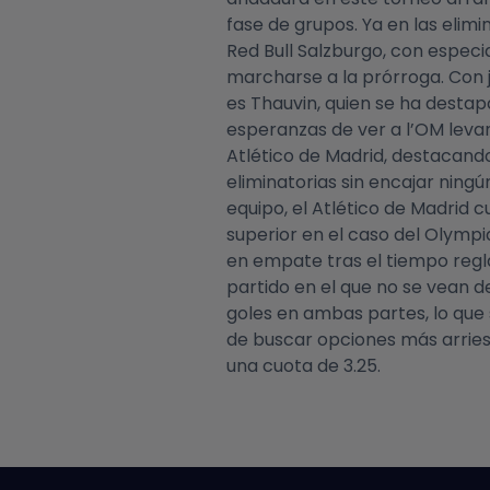
fase de grupos. Ya en las elimi
Red Bull Salzburgo, con especi
marcharse a la prórroga. Con j
es Thauvin, quien se ha desta
esperanzas de ver a l’OM levan
Atlético de Madrid, destacand
eliminatorias sin encajar ning
equipo, el Atlético de Madrid c
superior en el caso del Olympi
en empate tras el tiempo regla
partido en el que no se vean d
goles en ambas partes, lo que 
de buscar opciones más arries
una cuota de 3.25.