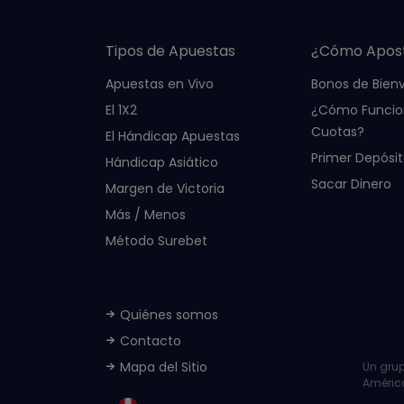
Tipos de Apuestas
¿Cómo Apos
Apuestas en Vivo
Bonos de Bien
El 1X2
¿Cómo Funcio
Cuotas?
El Hándicap Apuestas
Primer Depósi
Hándicap Asiático
Sacar Dinero
Margen de Victoria
Más / Menos
Método Surebet
Quiénes somos
Contacto
Mapa del Sitio
Un grup
América