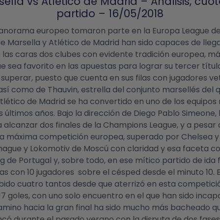
lla vs Atlético de Madrid – Análisis, cuot
partido – 16/05/2018
 panorama europeo tomaron parte en la Europa League de
 Marsella y Atlético de Madrid han sido capaces de llegar 
n las caras dos clubes con evidente tradición europea, má
e sea favorito en las apuestas para lograr su tercer títul
e superar, puesto que cuenta en sus filas con jugadores v
así como de Thauvin, estrella del conjunto marsellés del
tlético de Madrid se ha convertido en uno de los equipos
 últimos años. Bajo la dirección de Diego Pablo Simeone,
a alcanzar dos finales de la Champions League, y a pesar
e la máxima competición europea, superado por Chelsea 
ague y Lokomotiv de Moscú con claridad y esa faceta co
ng de Portugal y, sobre todo, en ese mítico partido de ida 
sas con 10 jugadores sobre el césped desde el minuto 10. E
ibido cuatro tantos desde que aterrizó en esta competici
7 goles, con uno solo encuentro en el que han sido incap
amino hacia la gran final ha sido mucho más bacheado que 
có durante el pasado verano con la disputa de dos fases 