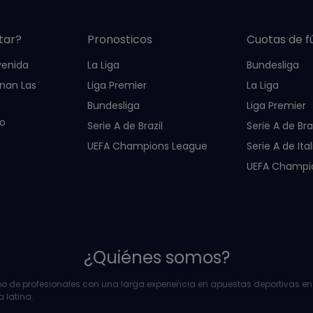
tar?
Pronosticos
Cuotas de f
venida
La Liga
Bundesliga
nan Las
Liga Premier
La Liga
Bundesliga
Liga Premier
to
Serie A de Brazil
Serie A de Bra
UEFA Champions League
Serie A de Ital
UEFA Champi
¿Quiénes somos?
o de profesionales con una larga experiencia en apuestas deportivas en
 latina.