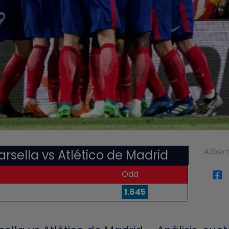
Alber
sella vs Atlético de Madrid
Odd
1.645