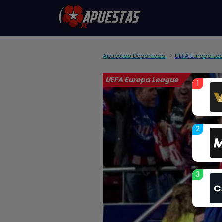
Apuestas Deportivas
UEFA Europa Le
UEFA Europa League
1
2
3