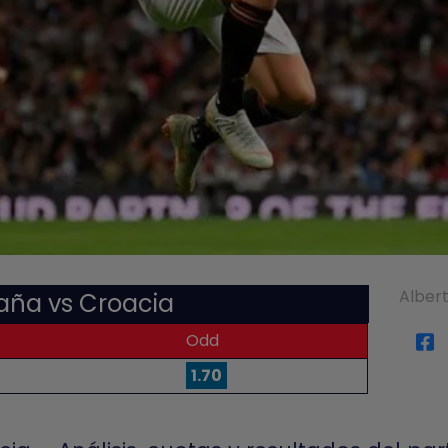
Alber
aña vs Croacia
Odd
1.70