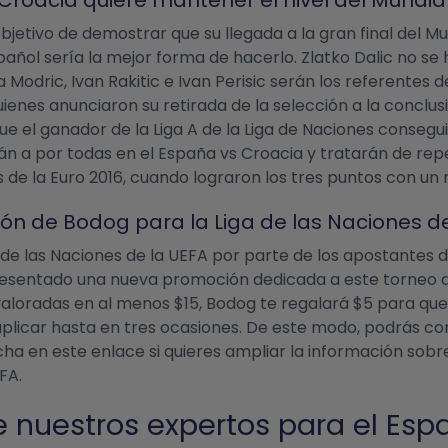
objetivo de demostrar que su llegada a la gran final del Mu
spañol sería la mejor forma de hacerlo. Zlatko Dalic no s
Modric, Ivan Rakitic e Ivan Perisic serán los referentes 
uienes anunciaron su retirada de la selección a la conclusi
e el ganador de la Liga A de la Liga de Naciones consegui
n a por todas en el España vs Croacia y tratarán de repet
s de la Euro 2016, cuando lograron los tres puntos con un
ón de Bodog para la Liga de las Naciones de
a de las Naciones de la UEFA por parte de los apostantes
sentado una nueva promoción dedicada a este torneo d
valoradas en al menos $15, Bodog te regalará $5 para qu
aplicar hasta en tres ocasiones. De este modo, podrás co
cha en este enlace si quieres ampliar la información sob
FA.
e nuestros expertos para el Esp