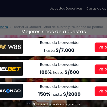
Apuestas Deportivas
Casas de ap
ciones
España vs Croacia – Análisis, cuotas y resultados del partido – 
Mejores sitios de apuestas
Bonos de bienvenida
Visit
S/7.000
hasta
Bonos de bienvenida
Visit
100%
S/600
hasta
Bonos de bienvenida
Visit
150%
S/2000
hasta
*18+; Se aplican las condiciones generales.