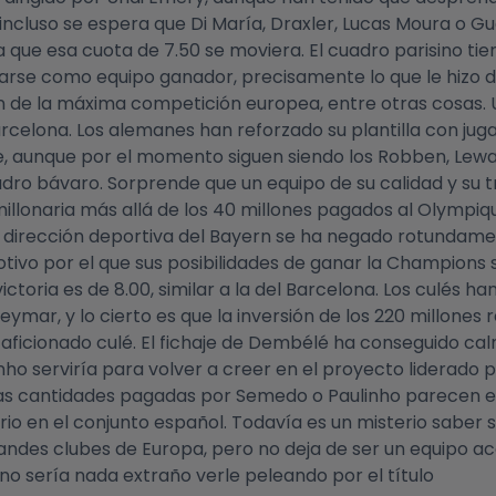
e incluso se espera que Di María, Draxler, Lucas Moura o G
a que esa cuota de 7.50 se moviera. El cuadro parisino tie
zarse como equipo ganador, precisamente lo que le hizo d
n de la máxima competición europea, entre otras cosas. 
celona. Los alemanes han reforzado su plantilla con jug
le, aunque por el momento siguen siendo los Robben, Lew
adro bávaro. Sorprende que un equipo de su calidad y su 
millonaria más allá de los 40 millones pagados al Olympi
 la dirección deportiva del Bayern se ha negado rotundam
otivo por el que sus posibilidades de ganar la Champions
ctoria es de 8.00, similar a la del Barcelona. Los culés ha
Neymar, y lo cierto es que la inversión de los 220 millones
 aficionado culé. El fichaje de Dembélé ha conseguido ca
nho serviría para volver a creer en el proyecto liderado 
las cantidades pagadas por Semedo o Paulinho parecen 
o en el conjunto español. Todavía es un misterio saber s
andes clubes de Europa, pero no deja de ser un equipo ac
o sería nada extraño verle peleando por el título