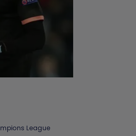
Champions League