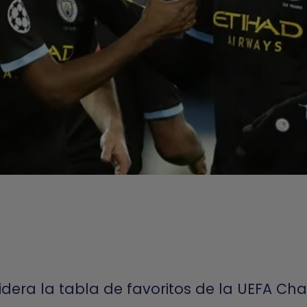
lidera la tabla de favoritos de la UEFA 