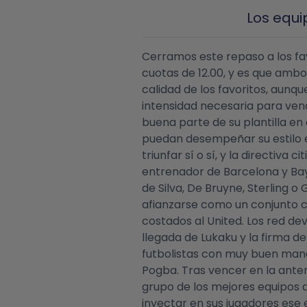
Los equi
Cerramos este repaso a los fav
cuotas de 12.00, y es que ambo
calidad de los favoritos, aunq
intensidad necesaria para ven
buena parte de su plantilla e
puedan desempeñar su estilo en 
triunfar sí o sí, y la directiv
entrenador de Barcelona y Baye
de Silva, De Bruyne, Sterling o
afianzarse como un conjunto c
costados al United. Los red de
llegada de Lukaku y la firma de
futbolistas con muy buen mane
Pogba. Tras vencer en la anter
grupo de los mejores equipos d
inyectar en sus jugadores ese 