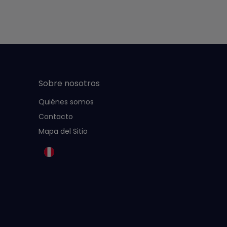
Sobre nosotros
Quiénes somos
Contacto
Mapa del Sitio