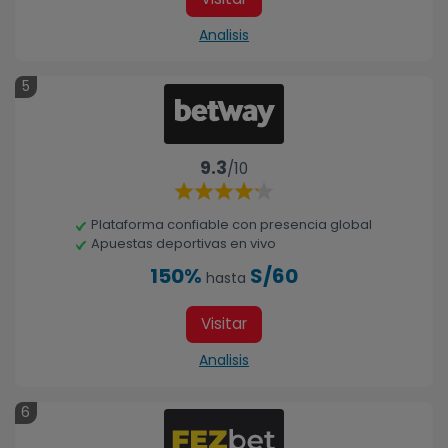
Analisis
5
9.3
/10
Plataforma confiable con presencia global
Apuestas deportivas en vivo
150%
S/60
hasta
Visitar
Analisis
6