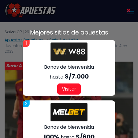
×
Mejores sitios de apuestas
Salva OP | 29.12.2023
Apuestas Deportivas
Serie A de Italia
1
Juventus vs Roma: Pronósticos del último partido de la Serie A en
2023
Serie A de Italia
Bonos de bienvenida
S/7.000
hasta
Visitar
2
Bonos de bienvenida
100%
S/600
hasta