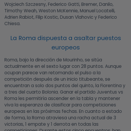
Wojciech Szczesny, Federico Gatti, Bremer, Danilo,
Timothy Weah, Weston McKennie, Manuel Locatelli,
Adrien Rabiot, Filip Kostic, Dusan Vlahovic y Federico
Chiesa.
La Roma dispuesta a asaltar puestos
europeos
Roma, bajo la dirección de Mourinho, se sitúa
actualmente en el sexto lugar con 28 puntos. Aunque
ocupan parece van retomando el pulso a la
competición después de un inicio titubeante, se
encuentran a solo dos puntos del quinto, la Fiorentina y
a tres del cuarto Bolonia. Ganar el partido Juventus vs
Roma les permitiría ascender en la tabla y mantener
viva la esperanza de clasificar para competiciones
europeas en las próximas fechas. En cuanto a estado
de forma, la Roma atraviesa una racha actual de 3
victorias, 1 empate y 1 derrota en todas las
competiciones. Durante estos cinco encuentros, han