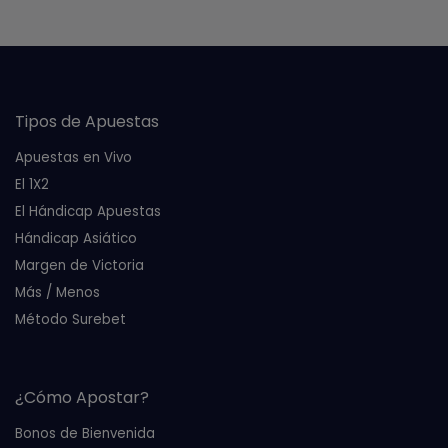
Tipos de Apuestas
Apuestas en Vivo
El 1X2
El Hándicap Apuestas
Hándicap Asiático
Margen de Victoria
Más / Menos
Método Surebet
¿Cómo Apostar?
Bonos de Bienvenida