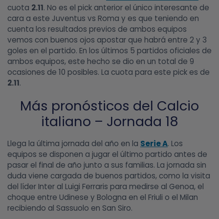
cuota
2.11
. No es el pick anterior el único interesante de
cara a este Juventus vs Roma y es que teniendo en
cuenta los resultados previos de ambos equipos
vemos con buenos ojos apostar que habrá entre 2 y 3
goles en el partido. En los últimos 5 partidos oficiales de
ambos equipos, este hecho se dio en un total de 9
ocasiones de 10 posibles. La cuota para este pick es de
2.11
.
Más pronósticos del Calcio
italiano – Jornada 18
Llega la última jornada del año en la
Serie A
. Los
equipos se disponen a jugar el último partido antes de
pasar el final de año junto a sus familias. La jornada sin
duda viene cargada de buenos partidos, como la visita
del líder Inter al Luigi Ferraris para medirse al Genoa, el
choque entre Udinese y Bologna en el Friuli o el Milan
recibiendo al Sassuolo en San Siro.