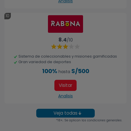
Analisis
10
8.4
/10
Sistema de coleccionables y misiones gamificadas
Gran variedad de deportes
100%
S/500
hasta
Visitar
Analisis
Veja todas
*18+; Se aplican las condiciones generales.