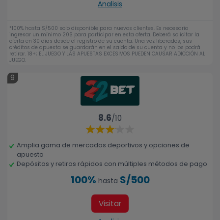
Analisis
*100% hasta S/500 solo disponible para nuevos clientes. Es necesario
ingresar un mínimo 20$ para participar en esta oferta. Deberá solicitar la
oferta en 30 días desde el registro de su cuenta. Una vez liberados, sus
créditos de apuesta se guardarán en el saldo de su cuenta y no los podrá
retirar. 18+; EL JUEGO Y LAS APUESTAS EXCESIVOS PUEDEN CAUSAR ADICCIÓN AL
JUEGO.
9
8.6
/10
Amplia gama de mercados deportivos y opciones de
apuesta
Depósitos y retiros rápidos con múltiples métodos de pago
100%
S/500
hasta
Visitar