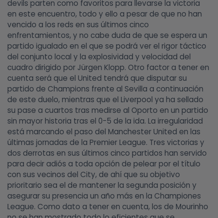
devils parten como favoritos para llevarse la victoria
en este encuentro, todo y ello a pesar de que no han
vencido a los reds en sus últimos cinco
enfrentamientos, y no cabe duda de que se espera un
partido igualado en el que se podrá ver el rigor táctico
del conjunto local y la explosividad y velocidad del
cuadro dirigido por Jürgen Klopp. Otro factor a tener en
cuenta será que el United tendrá que disputar su
partido de Champions frente al Sevilla a continuación
de este duelo, mientras que el Liverpool ya ha sellado
su pase a cuartos tras medirse al Oporto en un partido
sin mayor historia tras el 0-5 de la ida. La irregularidad
está marcando el paso del Manchester United en las
últimas jornadas de la Premier League. Tres victorias y
dos derrotas en sus últimos cinco partidos han servido
para decir adiós a toda opción de pelear por el título
con sus vecinos del City, de ahí que su objetivo
prioritario sea el de mantener la segunda posición y
asegurar su presencia un año más en la Championes
League. Como dato a tener en cuenta, los de Mourinho
no se han mostrado todo lo eficientes que se