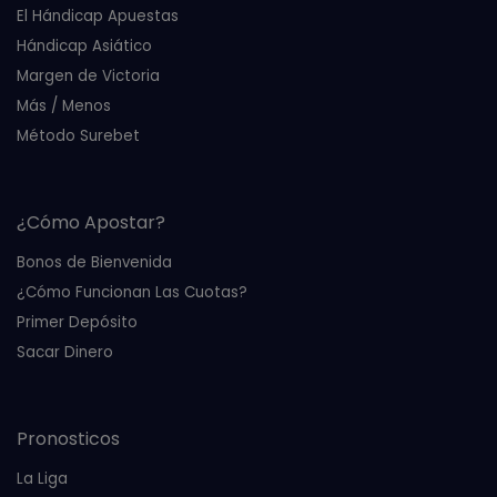
El Hándicap Apuestas
Hándicap Asiático
Margen de Victoria
Más / Menos
Método Surebet
¿Cómo Apostar?
Bonos de Bienvenida
¿Cómo Funcionan Las Cuotas?
Primer Depósito
Sacar Dinero
Pronosticos
La Liga