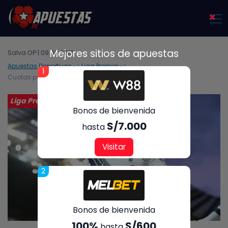
×
Mejores sitios de apuestas
Salva OP | 09.08.2017
Apuestas Deportivas
Liga Premier
1
Cuotas para los goleadores de la Premier League
Liga Premier
Bonos de bienvenida
S/7.000
hasta
Visitar
2
Bonos de bienvenida
100%
S/600
hasta