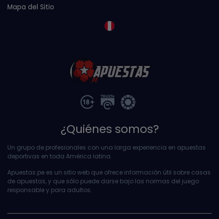
Mapa del Sitio
¿Quiénes somos?
Un grupo de profesionales con una larga experiencia en apuestas
deportivas en toda América latina.
Apuestas.pe es un sitio web que ofrece información útil sobre casas
de apuestas, y que sólo puede darse bajo las normas del juego
responsable y para adultos.