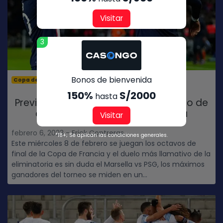
Visitar
3
Bonos de bienvenida
Copa de Francia
150%
S/2000
hasta
Previa y cuotas Marsella vs PSG: Duelo de
campeones en Copa de Francia
Visitar
febrero 6, 2023 - Erick Contreras
*18+; Se aplican las condiciones generales.
Este miércoles 8 de febrero se juegan los octavos de
final de la Copa de Francia y el duelo más llamativo de la
eliminatoria es sin duda el Marsella vs PSG, los máximos
ganadores del torneo se miden en un...