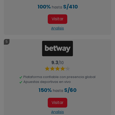
100%
S/410
hasta
Visitar
Analisis
5
9.3
/10
Plataforma confiable con presencia global
Apuestas deportivas en vivo
150%
S/60
hasta
Visitar
Analisis