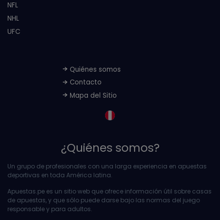
NFL
NHL
UFC
Quiénes somos
Contacto
Mapa del Sitio
¿Quiénes somos?
Un grupo de profesionales con una larga experiencia en apuestas
deportivas en toda América latina.
Apuestas.pe es un sitio web que ofrece información útil sobre casas
de apuestas, y que sólo puede darse bajo las normas del juego
responsable y para adultos.