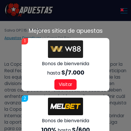
×
Mejores sitios de apuestas
Salva OP | 15.07.2026
Apuestas Deportivas
Copa Del Rey
1
Copa Del Rey
Bonos de bienvenida
La Copa del Rey es un campeonato organizado por la
Real Federación Española de Fútbol en el que participan
S/7.000
hasta
los equipos de la Liga BBVA, además de clubes de las
divisiones menores. En este torneo, al igual que en
Visitar
otras competiciones futbolísticas, los cuadros deben
enfrentarse en cotejos de ida y vuelta para definir cuál
2
avanza a la siguiente instancia. El equipo que conquista
la Copa del Rey logra su clasificación a torneo
internacional (UEFA Europa League) además de brindar
Bonos de bienvenida
la oportunidad de jugar ante el campeón de La Liga
para conquistar la Supercopa de España.
100%
S/600
hasta