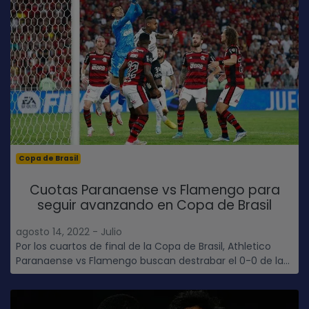
Copa de Brasil
Cuotas Paranaense vs Flamengo para
seguir avanzando en Copa de Brasil
agosto 14, 2022 - Julio
Por los cuartos de final de la Copa de Brasil, Athletico
Paranaense vs Flamengo buscan destrabar el 0-0 de la...