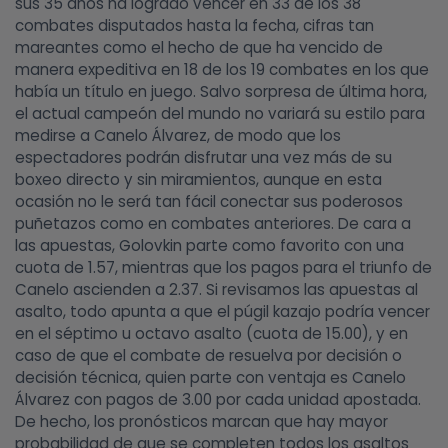
sus 35 años ha logrado vencer en 33 de los 38
combates disputados hasta la fecha, cifras tan
mareantes como el hecho de que ha vencido de
manera expeditiva en 18 de los 19 combates en los que
había un título en juego. Salvo sorpresa de última hora,
el actual campeón del mundo no variará su estilo para
medirse a Canelo Álvarez, de modo que los
espectadores podrán disfrutar una vez más de su
boxeo directo y sin miramientos, aunque en esta
ocasión no le será tan fácil conectar sus poderosos
puñetazos como en combates anteriores. De cara a
las apuestas, Golovkin parte como favorito con una
cuota de 1.57, mientras que los pagos para el triunfo de
Canelo ascienden a 2.37. Si revisamos las apuestas al
asalto, todo apunta a que el púgil kazajo podría vencer
en el séptimo u octavo asalto (cuota de 15.00), y en
caso de que el combate de resuelva por decisión o
decisión técnica, quien parte con ventaja es Canelo
Álvarez con pagos de 3.00 por cada unidad apostada.
De hecho, los pronósticos marcan que hay mayor
probabilidad de que se completen todos los asaltos