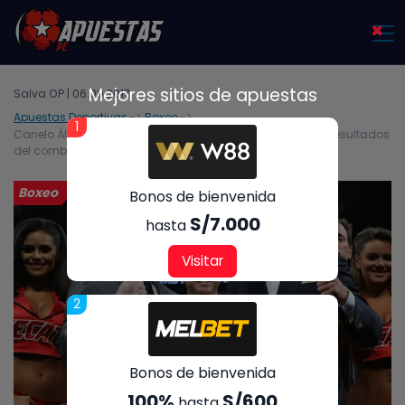
×
Mejores sitios de apuestas
Salva OP | 06.09.2017
Apuestas Deportivas
Boxeo
1
Canelo Álvarez vs Gennady Golovkin – Análisis, cuotas y resultados
del combate – 16/09/2017
Boxeo
Bonos de bienvenida
S/7.000
hasta
Visitar
2
Bonos de bienvenida
100%
S/600
hasta