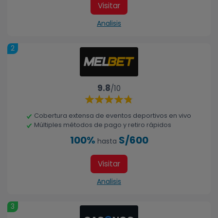
Visitar
Analisis
2
9.8
/10
Cobertura extensa de eventos deportivos en vivo
Múltiples métodos de pago y retiro rápidos
100%
S/600
hasta
Visitar
Analisis
3