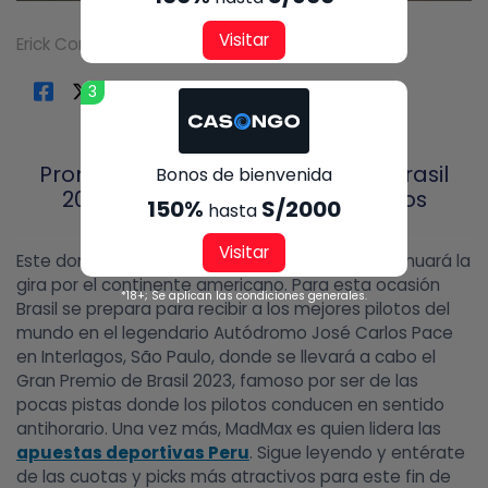
Visitar
Erick Contreras
|
noviembre 1, 2023
3
Pronósticos del Gran Premio de Brasil
Bonos de bienvenida
2023 con Lewis Hamilton entre los
150%
S/2000
hasta
favoritos
Visitar
Este domingo 5 de noviembre la Fórmula 1 continuará la
gira por el continente americano. Para esta ocasión
*18+; Se aplican las condiciones generales.
Brasil se prepara para recibir a los mejores pilotos del
mundo en el legendario Autódromo José Carlos Pace
en Interlagos, São Paulo, donde se llevará a cabo el
Gran Premio de Brasil 2023, famoso por ser de las
pocas pistas donde los pilotos conducen en sentido
antihorario. Una vez más, MadMax es quien lidera las
apuestas deportivas Peru
. Sigue leyendo y entérate
de las cuotas y picks más atractivos para este fin de