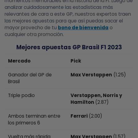
momentos memorables en la historia de la F1. Luego de
analizar cuidadosamente las estadísticas más
relevantes de cara a este GP, nuestros expertos traen
las mejores apuestas para que así puedas sacar el
mayor provecho de tu
bono de bienvenida
o
cualquier otra promoción.
Mejores apuestas GP Brasil F1 2023
Mercado
Pick
Ganador del GP de
Max Verstappen
(1.25)
Brasil
Triple podio
Verstappen, Norris y
Hamilton
(2.87)
Ambos terminan entre
Ferrari
(2.00)
los primeros 6
Vuelta más rápida
Max Verstappen
(1.57)