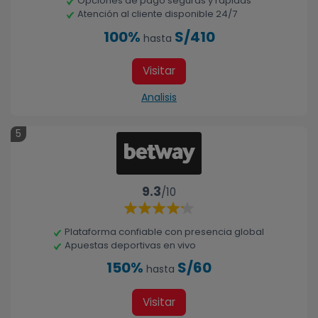
Opciones de pago seguras y rápidas
Atención al cliente disponible 24/7
100%
S/410
hasta
Visitar
Analisis
5
9.3
/10
Plataforma confiable con presencia global
Apuestas deportivas en vivo
150%
S/60
hasta
Visitar