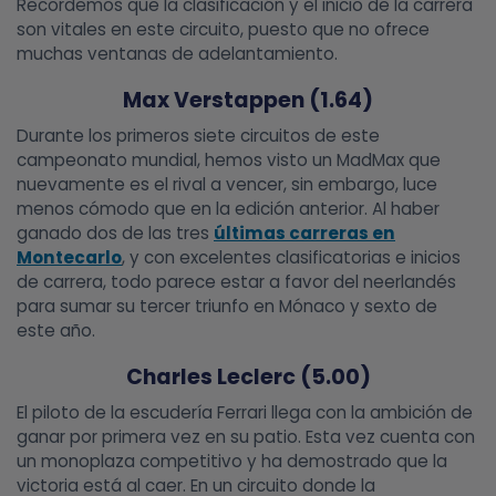
Recordemos que la clasificación y el inicio de la carrera
son vitales en este circuito, puesto que no ofrece
muchas ventanas de adelantamiento.
Max Verstappen (1.64)
Durante los primeros siete circuitos de este
campeonato mundial, hemos visto un MadMax que
nuevamente es el rival a vencer, sin embargo, luce
menos cómodo que en la edición anterior. Al haber
ganado dos de las tres
últimas carreras en
Montecarlo
, y con excelentes clasificatorias e inicios
de carrera, todo parece estar a favor del neerlandés
para sumar su tercer triunfo en Mónaco y sexto de
este año.
Charles Leclerc (5.00)
El piloto de la escudería Ferrari llega con la ambición de
ganar por primera vez en su patio. Esta vez cuenta con
un monoplaza competitivo y ha demostrado que la
victoria está al caer. En un circuito donde la