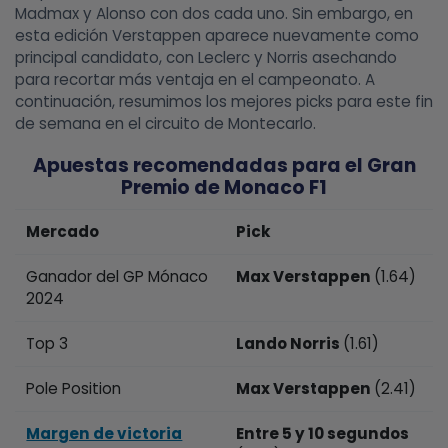
Madmax y Alonso con dos cada uno. Sin embargo, en
esta edición Verstappen aparece nuevamente como
principal candidato, con Leclerc y Norris asechando
para recortar más ventaja en el campeonato. A
continuación, resumimos los mejores picks para este fin
de semana en el circuito de Montecarlo.
Apuestas recomendadas para el Gran
Premio de Monaco F1
Mercado
Pick
Ganador del GP Mónaco
Max Verstappen
(1.64)
2024
Top 3
Lando Norris
(1.61)
Pole Position
Max Verstappen
(2.41)
Margen de victoria
Entre 5 y 10 segundos