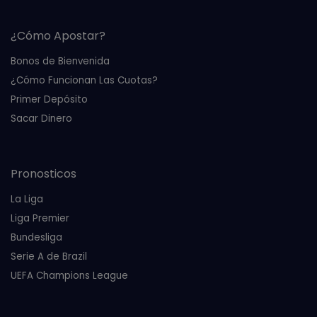
¿Cómo Apostar?
Bonos de Bienvenida
¿Cómo Funcionan Las Cuotas?
Primer Depósito
Sacar Dinero
Pronosticos
La Liga
Liga Premier
Bundesliga
Serie A de Brazil
UEFA Champions League