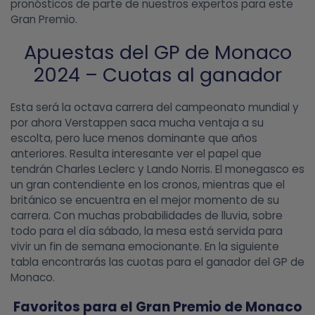
pronósticos de parte de nuestros expertos para este
Gran Premio.
Apuestas del GP de Monaco
2024 – Cuotas al ganador
Esta será la octava carrera del campeonato mundial y
por ahora Verstappen saca mucha ventaja a su
escolta, pero luce menos dominante que años
anteriores. Resulta interesante ver el papel que
tendrán Charles Leclerc y Lando Norris. El monegasco es
un gran contendiente en los cronos, mientras que el
británico se encuentra en el mejor momento de su
carrera. Con muchas probabilidades de lluvia, sobre
todo para el día sábado, la mesa está servida para
vivir un fin de semana emocionante. En la siguiente
tabla encontrarás las cuotas para el ganador del GP de
Monaco.
Favoritos para el Gran Premio de Monaco