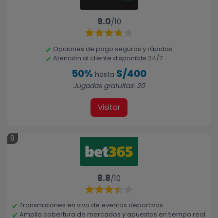
9.0
/10
Opciones de pago seguras y rápidas
Atención al cliente disponible 24/7
50%
S/400
hasta
Jugadas gratuitas: 20
Visitar
8
8.8
/10
Transmisiones en vivo de eventos deportivos
Amplia cobertura de mercados y apuestas en tiempo real