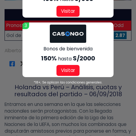
Visitar
Holanda vs Perú
Pronostico
Odd
3
Gol de Sneijder en cualquier momento
2.87
Bonos de bienvenida
Alberto
|
septiembre 4, 2018
150%
S/2000
hasta
Visitar
*18+; Se aplican las condiciones generales.
Holanda vs Perú – Análisis, cuotas y
resultados del partido – 06/09/2018
Entramos en una semana en la que las selecciones
nacionales serán protagonistas. Con la llegada
inminente de la primera edición de la Liga de las
Naciones de la UEFA, son muchos los combinados que
disputarán amistosos previos para ponerse en forma, y