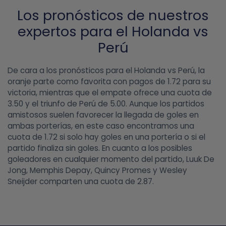
Los pronósticos de nuestros
expertos para el Holanda vs
Perú
De cara a los pronósticos para el Holanda vs Perú, la
oranje parte como favorita con pagos de 1.72 para su
victoria, mientras que el empate ofrece una cuota de
3.50 y el triunfo de Perú de 5.00. Aunque los partidos
amistosos suelen favorecer la llegada de goles en
ambas porterías, en este caso encontramos una
cuota de 1.72 si solo hay goles en una portería o si el
partido finaliza sin goles. En cuanto a los posibles
goleadores en cualquier momento del partido, Luuk De
Jong, Memphis Depay, Quincy Promes y Wesley
Sneijder comparten una cuota de 2.87.