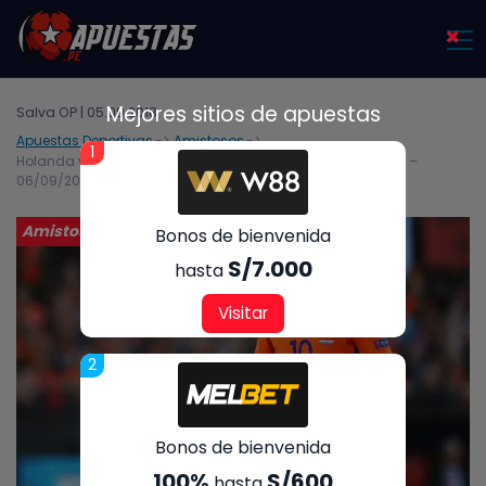
×
Mejores sitios de apuestas
Salva OP | 05.09.2018
Apuestas Deportivas
Amistosos
1
Holanda vs Perú – Análisis, cuotas y resultados del partido –
06/09/2018
Amistosos
Bonos de bienvenida
S/7.000
hasta
Visitar
2
Bonos de bienvenida
100%
S/600
hasta