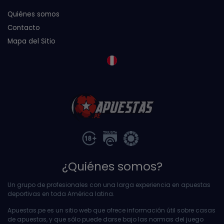
Quiénes somos
Contacto
Mapa del Sitio
¿Quiénes somos?
Un grupo de profesionales con una larga experiencia en apuestas
deportivas en toda América latina.
Apuestas.pe es un sitio web que ofrece información útil sobre casas
de apuestas, y que sólo puede darse bajo las normas del juego