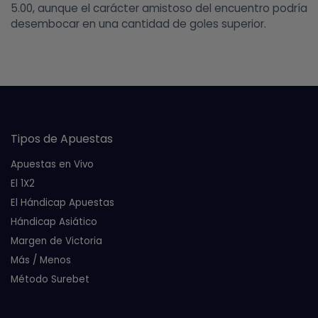
5.00, aunque el carácter amistoso del encuentro podría
desembocar en una cantidad de goles superior.
Tipos de Apuestas
Apuestas en Vivo
El 1X2
El Hándicap Apuestas
Hándicap Asiático
Margen de Victoria
Más / Menos
Método Surebet