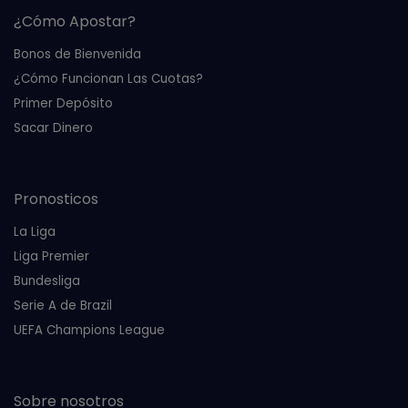
¿Cómo Apostar?
Bonos de Bienvenida
¿Cómo Funcionan Las Cuotas?
Primer Depósito
Sacar Dinero
Pronosticos
La Liga
Liga Premier
Bundesliga
Serie A de Brazil
UEFA Champions League
Sobre nosotros